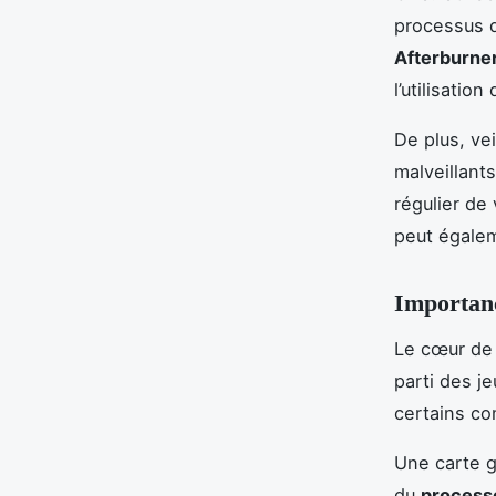
processus q
Afterburne
l’utilisatio
De plus, ve
malveillant
régulier de 
peut égalem
Importan
Le cœur de 
parti des j
certains c
Une carte g
du
process