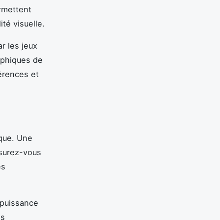
mettent
té visuelle.
r les jeux
aphiques de
férences et
ique. Une
ssurez-vous
es
 puissance
es