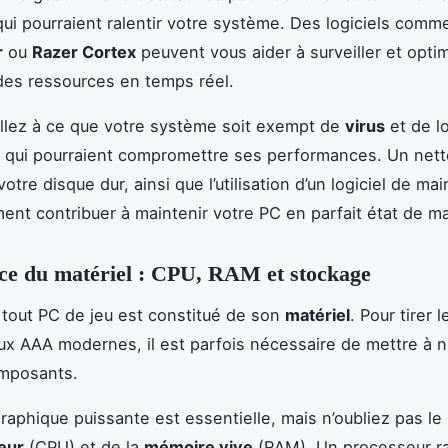
ui pourraient ralentir votre système. Des logiciels com
r
ou
Razer Cortex
peuvent vous aider à surveiller et opti
n des ressources en temps réel.
illez à ce que votre système soit exempt de
virus
et de lo
s qui pourraient compromettre ses performances. Un net
votre disque dur, ainsi que l’utilisation d’un logiciel de m
ent contribuer à maintenir votre PC en parfait état de m
ce du matériel : CPU, RAM et stockage
tout PC de jeu est constitué de son
matériel
. Pour tirer l
eux AAA modernes, il est parfois nécessaire de mettre à 
omposants.
raphique puissante est essentielle, mais n’oubliez pas le r
eur
(CPU) et de la
mémoire vive
(RAM). Un processeur ra