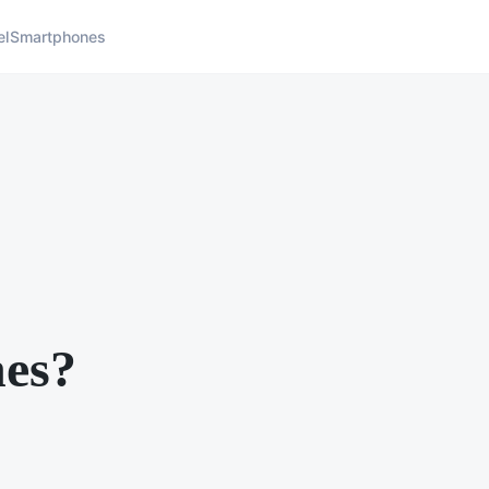
el
Smartphones
nes?