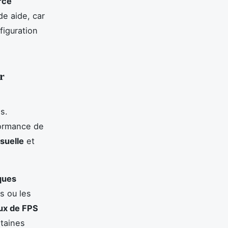
rce
e aide, car
figuration
r
s.
formance de
isuelle
et
ques
s ou les
ux de FPS
rtaines