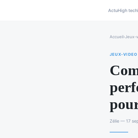
Actu
High tech
Accueil
›
Jeux-v
JEUX-VIDEO
Comm
perf
pour
Zélie — 17 se