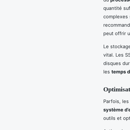
quantité su
complexes 
recommandé
peut offrir
Le stockag
vital. Les 
disques durs
les
temps d
Optimisat
Parfois, le
système d’e
outils et o