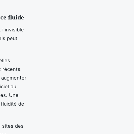
ce fluide
r invisible
els peut
lles
x récents.
t augmenter
ciel du
tes. Une
fluidité de
 sites des