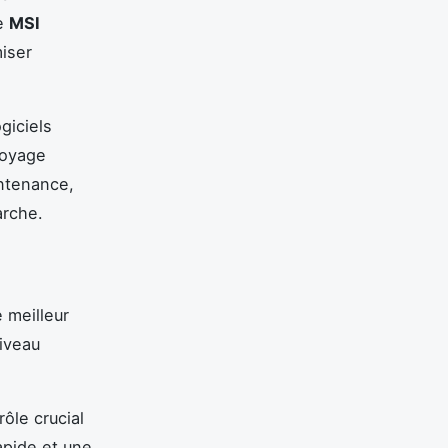
me
MSI
miser
giciels
toyage
aintenance,
arche.
e meilleur
niveau
ôle crucial
pide et une