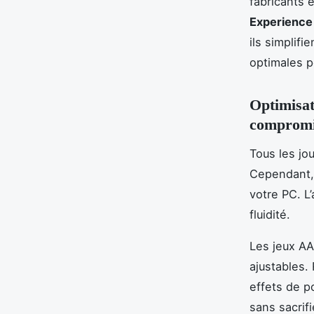
fabricants 
Experience
ils simplifi
optimales p
Optimisat
comprom
Tous les jo
Cependant, 
votre PC. L’
fluidité.
Les jeux A
ajustables.
effets de p
sans sacrif