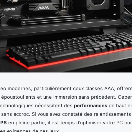
déo modernes, particulièrement ceux classés AAA, offren
 époustouflants et une immersion sans précédent. Cepe
 technologiques nécessitent des
performances
de haut n
 sans accroc. Si vous avez constaté des ralentissements
FPS
en pleine partie, il est temps d’optimiser votre PC pour
des exigences de ces jeux.