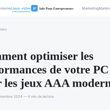
Internet
Jeux-video
Marketing
Matéri
ideo
ent optimiser les
ormances de votre PC
 les jeux AAA moder
ptembre 2024 — 4 min de lecture