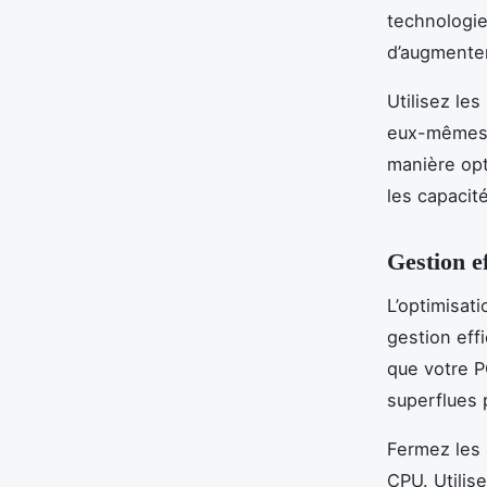
technologi
d’augmenter
Utilisez le
eux-mêmes o
manière opt
les capacit
Gestion e
L’optimisat
gestion eff
que votre P
superflues 
Fermez les 
CPU. Utilise