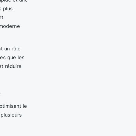
s plus
nt
 moderne
t un rôle
es que les
et réduire
e
ptimisant le
plusieurs