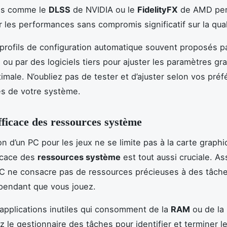
es comme le
DLSS
de NVIDIA ou le
FidelityFX
de AMD per
 les performances sans compromis significatif sur la quali
s profils de configuration automatique souvent proposés pa
u par des logiciels tiers pour ajuster les paramètres gr
imale. N’oubliez pas de tester et d’ajuster selon vos pré
és de votre système.
fficace des ressources système
ion d’un PC pour les jeux ne se limite pas à la carte graph
icace des
ressources système
est tout aussi cruciale. A
C ne consacre pas de ressources précieuses à des tâch
pendant que vous jouez.
applications inutiles qui consomment de la
RAM
ou de la
z le gestionnaire des tâches pour identifier et terminer l