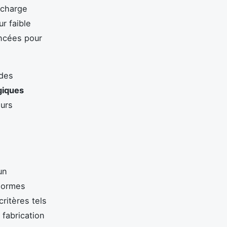
echarge
r faible
ancées pour
 des
giques
eurs
un
 normes
ritères tels
 fabrication