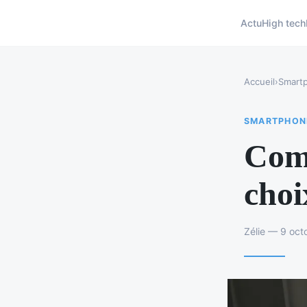
Actu
High tech
Accueil
›
Smart
SMARTPHON
Comp
choi
Zélie — 9 oct