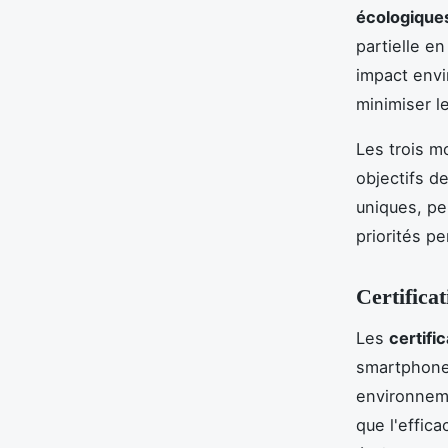
écologique
partielle e
impact envi
minimiser l
Les trois m
objectifs de
uniques, pe
priorités p
Certificat
Les
certifi
smartphone 
environneme
que l'effica