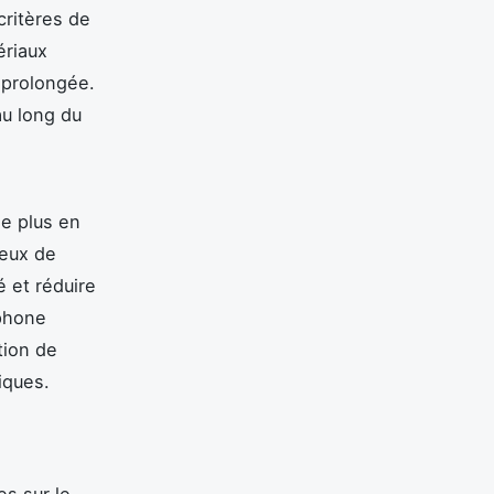
critères de
ériaux
e prolongée.
au long du
e plus en
ueux de
é et réduire
tphone
tion de
iques.
es sur le