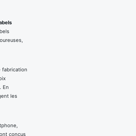
labels
bels
oureuses,
 fabrication
oix
. En
ent les
ftphone,
sont conçus