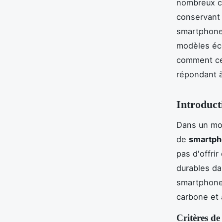
nombreux c
conservant 
smartphones
modèles éco
comment ces
répondant à
Introduct
Dans un mon
de
smartph
pas d'offri
durables da
smartphones
carbone et 
Critères de