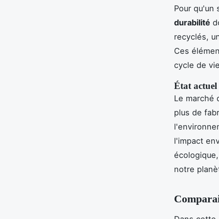
Pour qu'un 
durabilité
do
recyclés, u
Ces élément
cycle de vie
État actue
Le marché 
plus de fab
l'environnem
l'impact en
écologique,
notre planè
Comparai
Dans cette