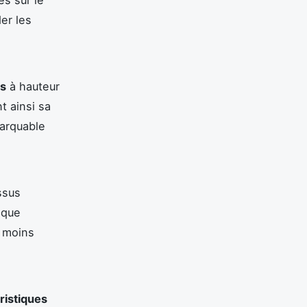
er les
és
à hauteur
t ainsi sa
arquable
ssus
ique
 moins
ristiques