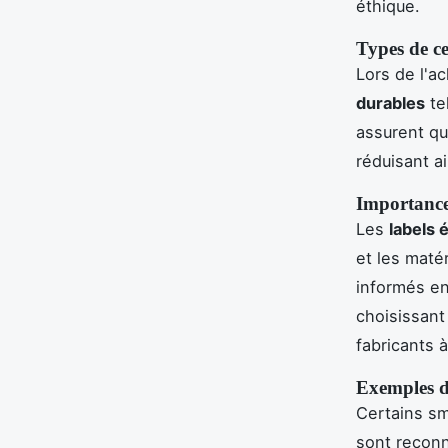
éthique.
Types de ce
Lors de l'a
durables
te
assurent qu
réduisant a
Importance 
Les
labels 
et les matér
informés en
choisissant
fabricants 
Exemples d
Certains sm
sont recon