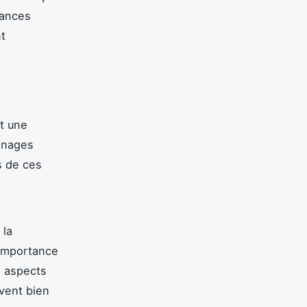
mances
nt
nt une
gnages
s de ces
 la
'importance
s aspects
vent bien