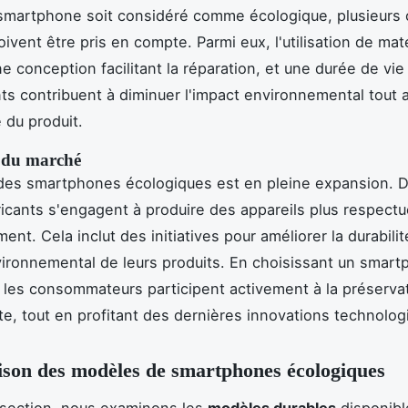
smartphone soit considéré comme écologique, plusieurs 
ivent être pris en compte. Parmi eux, l'utilisation de mat
ne conception facilitant la réparation, et une durée de vi
s contribuent à diminuer l'impact environnemental tout 
 du produit.
l du marché
des smartphones écologiques est en pleine expansion. D
ricants s'engagent à produire des appareils plus respect
ent. Cela inclut des initiatives pour améliorer la durabilit
vironnemental de leurs produits. En choisissant un smar
 les consommateurs participent activement à la préserva
te, tout en profitant des dernières innovations technolog
son des modèles de smartphones écologiques
 section, nous examinons les
modèles durables
disponibl