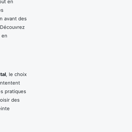
out en
es
n avant des
. Découvrez
t en
tal
, le choix
ontentent
es pratiques
oisir des
einte